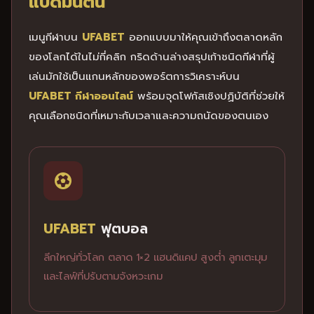
แบดมินตัน
เมนูกีฬาบน
UFABET
ออกแบบมาให้คุณเข้าถึงตลาดหลัก
ของโลกได้ในไม่กี่คลิก กริดด้านล่างสรุปเก้าชนิดกีฬาที่ผู้
เล่นมักใช้เป็นแกนหลักของพอร์ตการวิเคราะห์บน
UFABET กีฬาออนไลน์
พร้อมจุดโฟกัสเชิงปฏิบัติที่ช่วยให้
คุณเลือกชนิดที่เหมาะกับเวลาและความถนัดของตนเอง
UFABET
ฟุตบอล
ลีกใหญ่ทั่วโลก ตลาด 1×2 แฮนดิแคป สูงต่ำ ลูกเตะมุม
และไลฟ์ที่ปรับตามจังหวะเกม