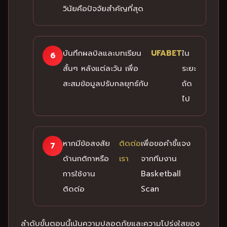
วินัยคือปัจจัยสำคัญที่สุด
บันทึกผลบิลและบทเรียน
UFABET
ใน
สั้นๆ หลังแต่ละวัน เพื่อ
ระยะ
สะสมข้อมูลปรับกลยุทธ์กับ
ถัด
ไป
หากมีข้อสงสัย
ติดต่อ
เพื่อขอคำชี้แจง
ด้านกติกาหรือ
เรา
จากทีมงาน
การใช้งาน
Basketball
ติดต่อ
Scan
ลำดับขั้นตอนนี้เน้นความปลอดภัยและความโปร่งใสของ