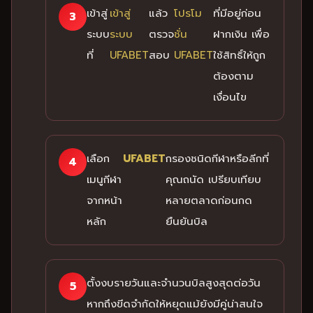
เข้าสู่
เข้าสู่
แล้ว
โปรโม
ที่มีอยู่ก่อน
ระบบ
ระบบ
ตรวจ
ชั่น
ฝากเงิน เพื่อ
ที่
UFABET
สอบ
UFABET
ใช้สิทธิ์ให้ถูก
ต้องตาม
เงื่อนไข
เลือก
UFABET
กรองชนิดกีฬาหรือลีกที่
เมนูกีฬา
คุณถนัด เปรียบเทียบ
จากหน้า
หลายตลาดก่อนกด
หลัก
ยืนยันบิล
ตั้งงบรายวันและจำนวนบิลสูงสุดต่อวัน
หากถึงขีดจำกัดให้หยุดแม้ยังมีคู่น่าสนใจ