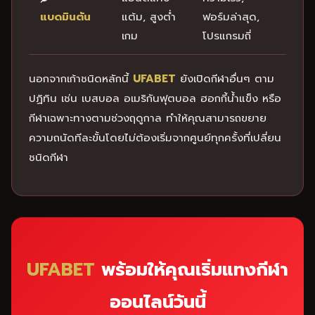
แบดมินตัน
แต้ม, สูงต่ำ
ฟอร์มล่าสุด,
เกม
โปรแกรมถี่
นอกจากเก้าชนิดหลักนี้
UFABET
ยังเปิดกีฬาอื่นๆ ตาม
ปฏิทิน เช่น เบสบอล อเมริกันฟุตบอล ฮอกกี้น้ำแข็ง หรือ
กีฬาเฉพาะทางตามช่วงฤดูกาล ทำให้คุณสามารถขยาย
ความถนัดทีละขั้นโดยไม่ต้องเริ่มจากศูนย์ทุกครั้งที่เปลี่ยน
ชนิดกีฬา
UFABET
พร้อมให้คุณเริ่มแทงกีฬา
ออนไลน์วันนี้