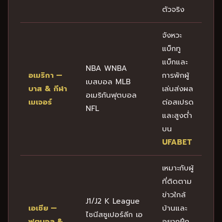
ตัวจริง
จังหวะ
แบ็กทู
แบ็กและ
NBA WNBA
อเมริกา —
การพักผู้
เบสบอล MLB
บาส & กีฬา
เล่นส่งผล
อเมริกันฟุตบอล
เมเจอร์
ต่อสเปรด
NFL
และสูงต่ำ
บน
UFABET
เหมาะกับผู้
ที่ติดตาม
ข่าวใกล้
J1/J2 K League
เอเชีย —
บ้านและ
ไชนีสซูเปอร์ลีก เอ
ฟุตบอล &
อยากฝึก