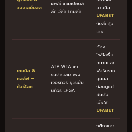
เอฟซี แชมเปียนส์
วอลเลย์บอล
อ่านบิล
ลีก วีลีก ไทยลีก
UFABET
กับลีกคุ้น
เคย
ต้อง
โฟกัสพื้น
สนามและ
ATP WTA แก
เทนนิส &
ฟอร์มราย
รนด์สแลม เพจ
กอล์ฟ —
บุคคล
เจอร์ทัวร์ ยูโรเปีย
ทัวร์โลก
ก่อนดูแค่
นทัวร์ LPGA
อันดับ
เมื่อใช้
UFABET
กติกาและ