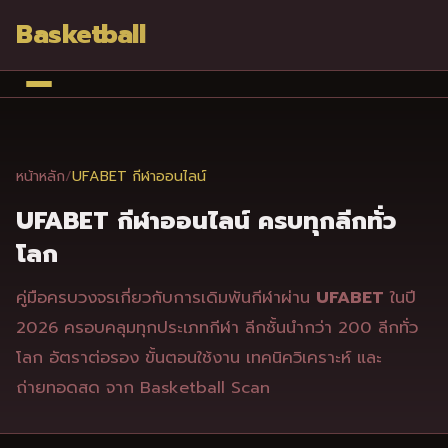
Basketball
Scan
หน้าหลัก
/
UFABET กีฬาออนไลน์
UFABET กีฬาออนไลน์ ครบทุกลีกทั่ว
โลก
คู่มือครบวงจรเกี่ยวกับการเดิมพันกีฬาผ่าน
UFABET
ในปี
2026 ครอบคลุมทุกประเภทกีฬา ลีกชั้นนำกว่า 200 ลีกทั่ว
โลก อัตราต่อรอง ขั้นตอนใช้งาน เทคนิควิเคราะห์ และ
ถ่ายทอดสด จาก Basketball Scan