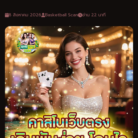
8 สิงหาคม 2026
Basketball Scan
อ่าน 22 นาที