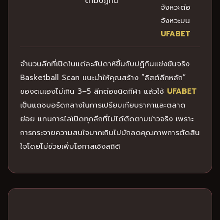
ตามปฏิทิน
จังหวะต่อ
จังหวะบน
UFABET
จำนวนลีกที่เปิดในแต่ละสัปดาห์ขึ้นกับปฏิทินแข่งขันจริง
Basketball Scan แนะนำให้คุณสร้าง “ลิสต์ลีกหลัก”
ของตนเองไม่เกิน 3–5 ลีกต่อชนิดกีฬา แล้วใช้
UFABET
เป็นแดชบอร์ดกลางในการเปรียบเทียบราคาและตลาด
ย่อย แทนการไล่เปิดทุกลีกที่ไม่ได้ติดตามข่าวจริง เพราะ
การกระจายความสนใจมากเกินไปมักลดคุณภาพการตัดสิน
ใจโดยไม่ช่วยเพิ่มโอกาสเชิงสถิติ