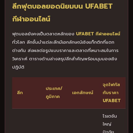
ลีกฟุตบอลยอดนิยมบน
UFABET
กีฬาออนไลน์
ฟุตบอลยังคงเป็นตลาดหลักของ
UFABET กีฬาออนไลน์
ทั่วโลก ลีกชั้นนำแต่ละลีกมีเอกลักษณ์เชิงแท็กติกที่แตก
ต่างกัน ส่งผลต่อรูปแบบราคาและตลาดที่เหมาะสมในการ
วิเคราะห์ ตารางด้านล่างสรุปลีกสำคัญพร้อมมุมมองเชิง
ปฏิบัติ
จุดโฟกัส
ประเทศ/
ลีก
เอกลักษณ์
กับราคา
ภูมิภาค
UFABET
โรเตชัน
ใหญ่
ปัจจัย