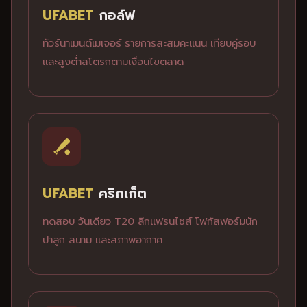
UFABET
กอล์ฟ
ทัวร์นาเมนต์เมเจอร์ รายการสะสมคะแนน เทียบคู่รอบ
และสูงต่ำสโตรกตามเงื่อนไขตลาด
UFABET
คริกเก็ต
ทดสอบ วันเดียว T20 ลีกแฟรนไชส์ โฟกัสฟอร์มนัก
ปาลูก สนาม และสภาพอากาศ