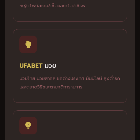
หญ้า โฟกัสเกม/เซ็ตและสไตล์เซิร์ฟ
UFABET
มวย
มวยไทย มวยสากล ชกต่างประเทศ มันนี่ไลน์ สูงต่ำยก
และตลาดวิธีชนะตามกติการายการ