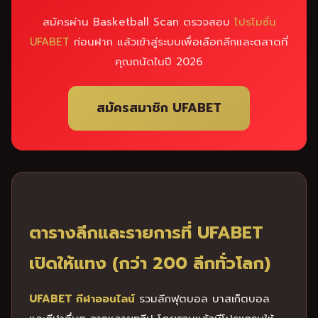
สมัครผ่าน Basketball Scan ตรวจสอบ
โปรโมชั่น
UFABET
ก่อนฝาก แล้วเข้าสู่ระบบเพื่อเลือกลีกและตลาดที่
คุณถนัดในปี 2026
สมัครสมาชิก UFABET
ตารางลีกและรายการที่
UFABET
เปิดให้แทง (กว่า 200 ลีกทั่วโลก)
UFABET กีฬาออนไลน์
รวมลีกฟุตบอล บาสเก็ตบอล